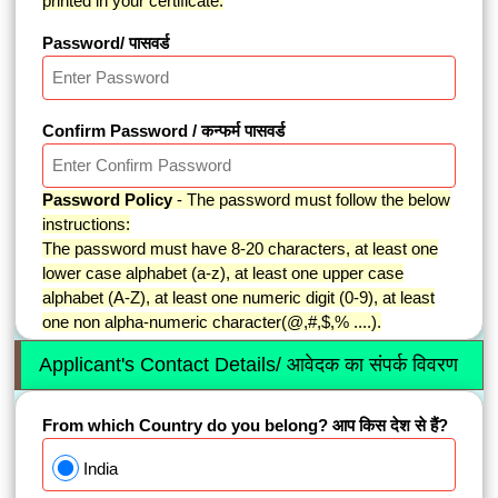
printed in your certificate.
Password/ पासवर्ड
Confirm Password / कन्फर्म पासवर्ड
Password Policy
- The password must follow the below
instructions:
The password must have 8-20 characters, at least one
lower case alphabet (a-z), at least one upper case
alphabet (A-Z), at least one numeric digit (0-9), at least
one non alpha-numeric character(@,#,$,% ....).
Applicant's Contact Details/ आवेदक का संपर्क विवरण
From which Country do you belong? आप किस देश से हैं?
India